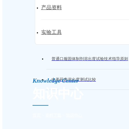
产品资料
实验工具
普通口服固体制剂溶出度试验技术指导原则
Knowledge Center
中美药典溶出度测试比较
知识中心
首页
>
资料下载
>
知识中心