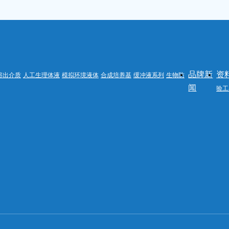
品牌新
资
溶出介质
人工生理体液
模拟环境液体
合成培养基
缓冲液系列
生物防
闻
验工