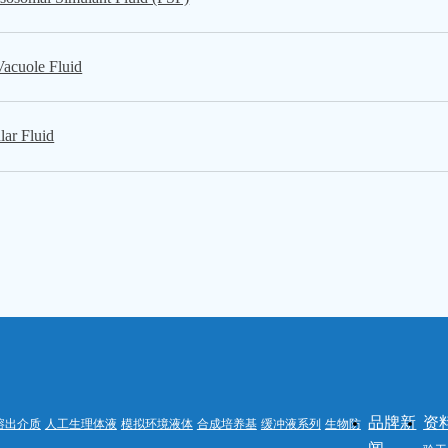
uole Fluid
ar Fluid
品牌新
资
溶出介质
人工生理体液
模拟环境液体
合成培养基
缓冲液系列
生物防