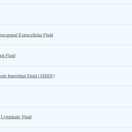
pal Extracellular Fluid
l Fluid
Interstitial Fluid (ABISF)
ymphatic Fluid